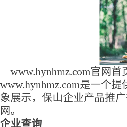
www.hynhmz.com官网首页 (
www.hynhmz.com是
象展示，保山企业产品推广
网。
企业查询